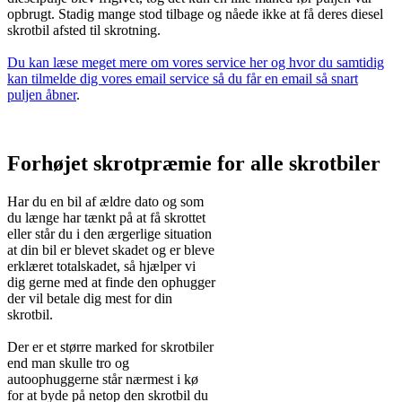
opbrugt. Stadig mange stod tilbage og nåede ikke at få deres diesel
skrotbil afsted til skrotning.
Du kan læse meget mere om vores service her og hvor du samtidig
kan tilmelde dig vores email service så du får en email så snart
puljen åbner
.
Forhøjet skrotpræmie for alle skrotbiler
Har du en bil af ældre dato og som
du længe har tænkt på at få skrottet
eller står du i den ærgerlige situation
at din bil er blevet skadet og er bleve
erklæret totalskadet, så hjælper vi
dig gerne med at finde den ophugger
der vil betale dig mest for din
skrotbil.
Der er et større marked for skrotbiler
end man skulle tro og
autoophuggerne står nærmest i kø
for at byde på netop den skrotbil du