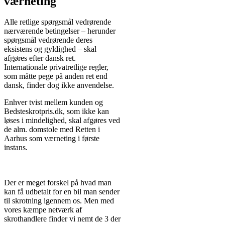
værneting
Alle retlige spørgsmål vedrørende
nærværende betingelser – herunder
spørgsmål vedrørende deres
eksistens og gyldighed – skal
afgøres efter dansk ret.
Internationale privatretlige regler,
som måtte pege på anden ret end
dansk, finder dog ikke anvendelse.
Enhver tvist mellem kunden og
Bedsteskrotpris.dk, som ikke kan
løses i mindelighed, skal afgøres ved
de alm. domstole med Retten i
Aarhus som værneting i første
instans.
Der er meget forskel på hvad man
kan få udbetalt for en bil man sender
til skrotning igennem os. Men med
vores kæmpe netværk af
skrothandlere finder vi nemt de 3 der