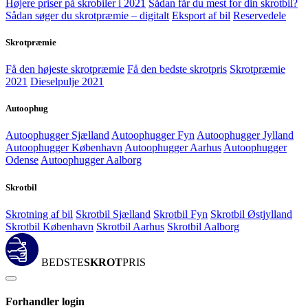
Højere priser på skrobiler i 2021
Sådan får du mest for din skrotbil?
Sådan søger du skrotpræmie – digitalt
Eksport af bil
Reservedele
Skrotpræmie
Få den højeste skrotpræmie
Få den bedste skrotpris
Skrotpræmie
2021
Dieselpulje 2021
Autoophug
Autoophugger Sjælland
Autoophugger Fyn
Autoophugger Jylland
Autoophugger København
Autoophugger Aarhus
Autoophugger
Odense
Autoophugger Aalborg
Skrotbil
Skrotning af bil
Skrotbil Sjælland
Skrotbil Fyn
Skrotbil Østjylland
Skrotbil København
Skrotbil Aarhus
Skrotbil Aalborg
BEDSTE
SKROT
PRIS
Forhandler login