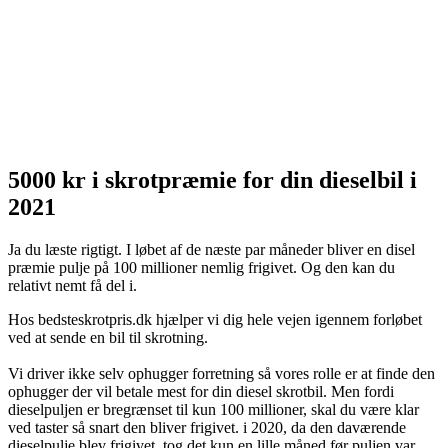
5000 kr i skrotpræmie for din dieselbil i
2021
Ja du læste rigtigt. I løbet af de næste par måneder bliver en disel
præmie pulje på 100 millioner nemlig frigivet. Og den kan du
relativt nemt få del i.
Hos bedsteskrotpris.dk hjælper vi dig hele vejen igennem forløbet
ved at sende en bil til skrotning.
Vi driver ikke selv ophugger forretning så vores rolle er at finde den
ophugger der vil betale mest for din diesel skrotbil. Men fordi
dieselpuljen er bregrænset til kun 100 millioner, skal du være klar
ved taster så snart den bliver frigivet. i 2020, da den daværende
dieselpulje blev frigivet, tog det kun en lille måned før puljen var