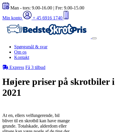
Man - tors: 9.00-16.00 | Fre: 9.00-15.00
Min konto
+ 45 6916 1740
Spørgsmål & svar
Om os
Kontakt
Express
Få 3 tilbud
Højere priser på skrotbiler i
2021
At en, ellers velfungerende, bil
bliver til en skrotbil kan have mange
grunde. Totalskade, alderdom eller
slitage kan være nogle af de ting der