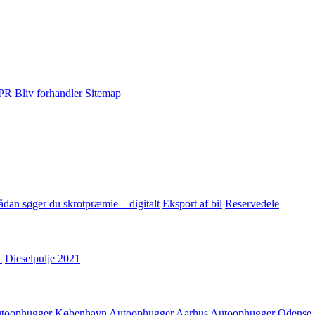
PR
Bliv forhandler
Sitemap
ådan søger du skrotpræmie – digitalt
Eksport af bil
Reservedele
1
Dieselpulje 2021
toophugger København
Autoophugger Aarhus
Autoophugger Odense