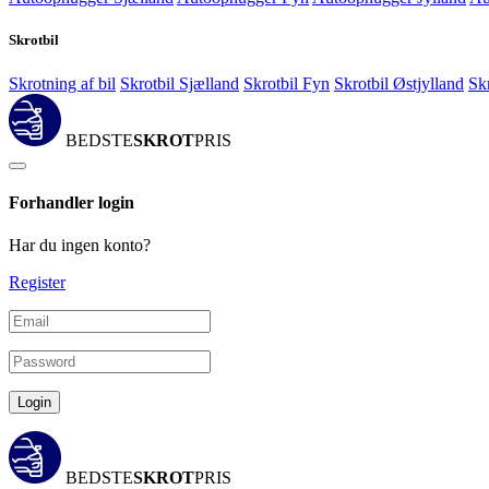
Skrotbil
Skrotning af bil
Skrotbil Sjælland
Skrotbil Fyn
Skrotbil Østjylland
Sk
BEDSTE
SKROT
PRIS
Forhandler login
Har du ingen konto?
Register
Login
BEDSTE
SKROT
PRIS