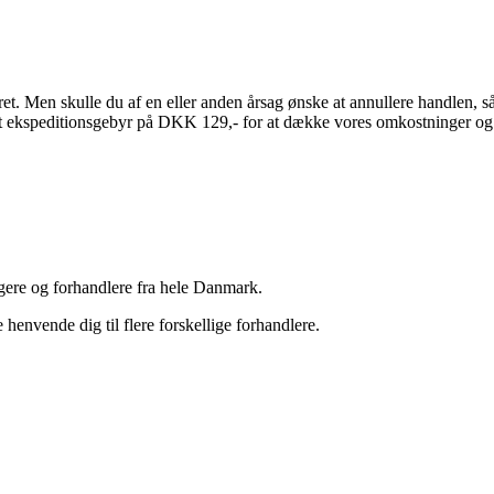
ret. Men skulle du af en eller anden årsag ønske at annullere handlen, s
e et ekspeditionsgebyr på DKK 129,- for at dække vores omkostninger og
gere og forhandlere fra hele Danmark.
e henvende dig til flere forskellige forhandlere.