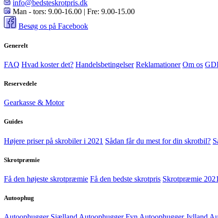
info@bedsteskrotpris.dk
Man - tors: 9.00-16.00 | Fre: 9.00-15.00
Besøg os på Facebook
Generelt
FAQ
Hvad koster det?
Handelsbetingelser
Reklamationer
Om os
GD
Reservedele
Gearkasse & Motor
Guides
Højere priser på skrobiler i 2021
Sådan får du mest for din skrotbil?
S
Skrotpræmie
Få den højeste skrotpræmie
Få den bedste skrotpris
Skrotpræmie 202
Autoophug
Autoophugger Sjælland
Autoophugger Fyn
Autoophugger Jylland
Au