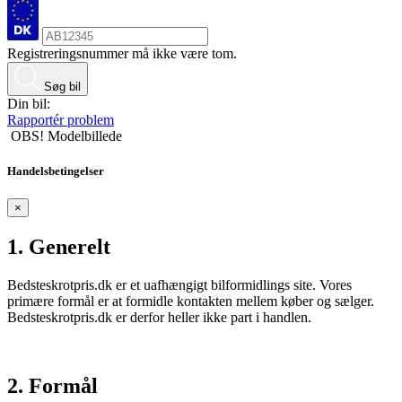
Registreringsnummer må ikke være tom.
Søg bil
Din bil:
Rapportér problem
OBS! Modelbillede
Handelsbetingelser
×
1. Generelt
Bedsteskrotpris.dk er et uafhængigt bilformidlings site. Vores
primære formål er at formidle kontakten mellem køber og sælger.
Bedsteskrotpris.dk er derfor heller ikke part i handlen.
2. Formål