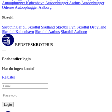
Autoophugger København
Autoophugger Aarhus
Autoophugger
Odense
Autoophugger Aalborg
Skrotbil
Skrotning af bil
Skrotbil Sjælland
Skrotbil Fyn
Skrotbil Østjylland
Skrotbil København
Skrotbil Aarhus
Skrotbil Aalborg
BEDSTE
SKROT
PRIS
Forhandler login
Har du ingen konto?
Register
Login