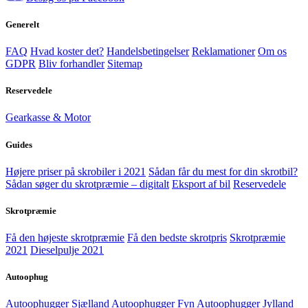
Generelt
FAQ
Hvad koster det?
Handelsbetingelser
Reklamationer
Om os
GDPR
Bliv forhandler
Sitemap
Reservedele
Gearkasse & Motor
Guides
Højere priser på skrobiler i 2021
Sådan får du mest for din skrotbil?
Sådan søger du skrotpræmie – digitalt
Eksport af bil
Reservedele
Skrotpræmie
Få den højeste skrotpræmie
Få den bedste skrotpris
Skrotpræmie
2021
Dieselpulje 2021
Autoophug
Autoophugger Sjælland
Autoophugger Fyn
Autoophugger Jylland