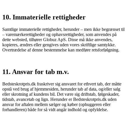
10. Immaterielle rettigheder
Samtlige immaterielle rettigheder, herunder – men ikke begrænset til
– varemærkerettigheder og ophavsrettigheder, som anvendes på
dette websted, tilhører Globuz ApS. Disse må ikke anvendes,
kopieres, ændres eller gengives uden vores skriftlige samtykke.
Overtrædelse af denne bestemmelse kan medføre retsforfølgning.
11. Ansvar for tab m.v.
Bedsteskrotpris.dk fraskriver sig ansvaret for ethvert tab, der måtte
opstå ved brug af hjemmesiden, herunder tab af data, og/eller salg
eller skrotning af kundens bil. Det være sig driftstab, følgeskader,
tidstab, avancetab og lign. Herunder er Bedsteskrotpris.dk uden
ansvar for aftalen mellem sælger og køber (ophuggeren eller
forhandleren) både for så vidt angår indhold og opfyldelse.