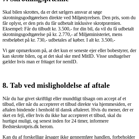
Skal bilen skrottes, da er det sælgers ansvar at søge
skrotningsgodtgørelsen direkte ved Miljøstyrelsen. Den pris, som du
får oplyst, er den pris du får udbetalt inklusive skrotpræmien.
Eksempel: Får du tilbudt kr. 3.500,- for din bil, da vil du få udbetalt
skrotningsgodtgørelse på kr. 2.770,- af Miljøministeriet, mens
restbeløbet på kr. 730,- udbetales af køber. I alt kr. 3.500,-
Vi gør opmærksom på, at det kun er seneste ejer eller bobestyrer, der
kan skrotte bilen, og at det skal ske med MitID. Visse undtagelser
gælder hvis man er fritaget for nemID.
8. Tab ved misligholdelse af aftale
Når du har givet skriftligt eller mundtligt tilsagn om accept af et
tilbud, eller når du accepterer et tilbud direkte via hjemmesiden, er
aftalen bindende i henhold til dansk aftaleret. Hvis du mener, der er
sket en fejl, eller hvis du ikke har accepteret et tilbud, skal du
hurtigst muligt, og senest inden for 24 timer, informere
Bedsteskrotpris.dk herom.
Kan du af forskellige årsager ikke gennemføre handlen, forbeholder