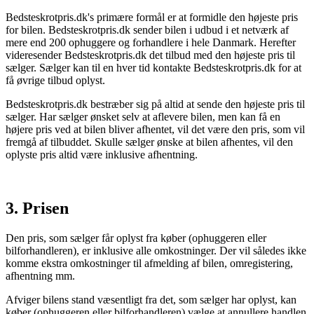
Bedsteskrotpris.dk's primære formål er at formidle den højeste pris
for bilen. Bedsteskrotpris.dk sender bilen i udbud i et netværk af
mere end 200 ophuggere og forhandlere i hele Danmark. Herefter
videresender Bedsteskrotpris.dk det tilbud med den højeste pris til
sælger. Sælger kan til en hver tid kontakte Bedsteskrotpris.dk for at
få øvrige tilbud oplyst.
Bedsteskrotpris.dk bestræber sig på altid at sende den højeste pris til
sælger. Har sælger ønsket selv at aflevere bilen, men kan få en
højere pris ved at bilen bliver afhentet, vil det være den pris, som vil
fremgå af tilbuddet. Skulle sælger ønske at bilen afhentes, vil den
oplyste pris altid være inklusive afhentning.
3. Prisen
Den pris, som sælger får oplyst fra køber (ophuggeren eller
bilforhandleren), er inklusive alle omkostninger. Der vil således ikke
komme ekstra omkostninger til afmelding af bilen, omregistering,
afhentning mm.
Afviger bilens stand væsentligt fra det, som sælger har oplyst, kan
køber (ophuggeren eller bilforhandleren) vælge at annullere handlen