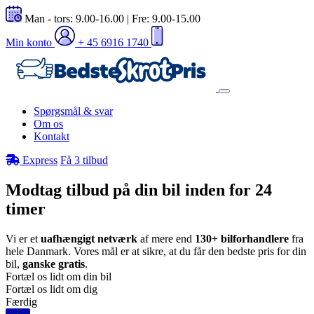
Man - tors: 9.00-16.00 | Fre: 9.00-15.00
Min konto
+ 45 6916 1740
Spørgsmål & svar
Om os
Kontakt
Express
Få 3 tilbud
Modtag tilbud på din bil inden for 24
timer
Vi er et
uafhængigt netværk
af mere end
130+ bilforhandlere
fra
hele Danmark. Vores mål er at sikre, at du får den bedste pris for din
bil,
ganske gratis
.
Fortæl os lidt om din bil
Fortæl os lidt om dig
Færdig