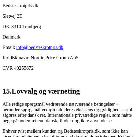
Bedsteskrotpris.dk
Sletvej 2E
DK-8310 Tranbjerg
Danmark
Email:
info@bedsteskrotpris.dk
Juridisk navn: Nordic Price Group ApS
CVR 40255672
15.Lovvalg og værneting
Alle retlige spørgsmål vedrørende nærværende betingelser –
herunder spørgsmål vedrørende deres eksistens og gyldighed – skal
afgøres efter dansk ret. Internationale privatretlige regler, som måtte
pege på anden ret end dansk, finder dog ikke anvendelse.
Enhver tvist mellem kunden og Bedsteskrotpris.dk, som ikke kan
løses i mindelighed, skal afgøres ved de alm. domstole med Retten i