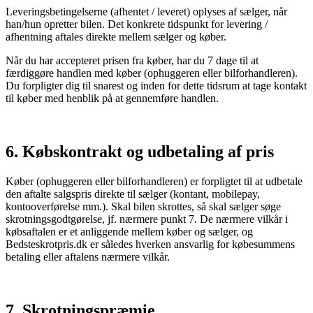
Leveringsbetingelserne (afhentet / leveret) oplyses af sælger, når
han/hun opretter bilen. Det konkrete tidspunkt for levering /
afhentning aftales direkte mellem sælger og køber.
Når du har accepteret prisen fra køber, har du 7 dage til at
færdiggøre handlen med køber (ophuggeren eller bilforhandleren).
Du forpligter dig til snarest og inden for dette tidsrum at tage kontakt
til køber med henblik på at gennemføre handlen.
6. Købskontrakt og udbetaling af pris
Køber (ophuggeren eller bilforhandleren) er forpligtet til at udbetale
den aftalte salgspris direkte til sælger (kontant, mobilepay,
kontooverførelse mm.). Skal bilen skrottes, så skal sælger søge
skrotningsgodtgørelse, jf. nærmere punkt 7. De nærmere vilkår i
købsaftalen er et anliggende mellem køber og sælger, og
Bedsteskrotpris.dk er således hverken ansvarlig for købesummens
betaling eller aftalens nærmere vilkår.
7. Skrotningspræmie