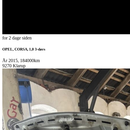
for 2 dage siden
OPEL, CORSA, 1,0 3-dørs
År 2015, 184000km
9270 Klarup