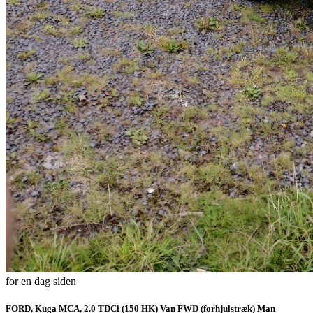
for en dag siden
FORD, Kuga MCA, 2.0 TDCi (150 HK) Van FWD (forhjulstræk) Man